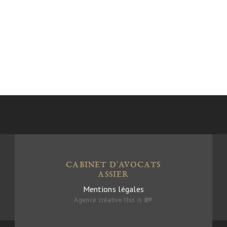
CABINET D'AVOCATS
ASSIER
Mentions légales
Agence créative this is
it
®