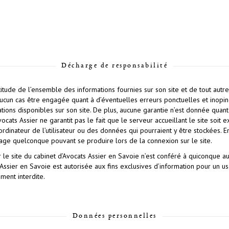
Décharge de responsabilité
titude de l’ensemble des informations fournies sur son site et de tout autre
ucun cas être engagée quant à d’éventuelles erreurs ponctuelles et inopiné
ions disponibles sur son site. De plus, aucune garantie n’est donnée quant à
Avocats Assier ne garantit pas le fait que le serveur accueillant le site soi
inateur de l’utilisateur ou des données qui pourraient y être stockées. En 
age quelconque pouvant se produire lors de la connexion sur le site.
r le site du cabinet d’Avocats Assier en Savoie n’est conféré à quiconque au
Assier en Savoie est autorisée aux fins exclusives d’information pour un u
ément interdite.
Données personnelles